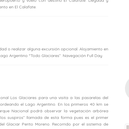
aeropuerto y vuelo con destino El Calafate. Llegada y
iento en El Calafate.
iudad o realizar alguna excursión opcional. Alojamiento en
 Lago Argentino “Todo Glaciares”: Navegación Full Day
onal Los Glaciares para una visita a las pasarelas del
, bordeando el Lago Argentino. En los primeros 40 km se
Parque Nacional podrá observar la vegetación arbórea
 los suspiros” llamada de esta forma pues es el primer
l Glaciar Perito Moreno. Recorrido por el sistema de