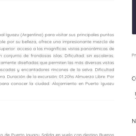
al Iguazu (Argentina) para visitar sus principales puntos
tible por su belleza, ofrece una impresionante mezcla de
to Superior: acceso a las magníficas vistas panorámicas de
Pr
 conjunto de frondosas islas. Dificultad: sin escaleras.
gicamente diseñadas que permiten las más diversas vistas
scadas y encantadores rincones de la selva. Dificultad
ra. Duración de la excursión: 01.20hs Almuerzo Libre. Por
C
 para conocer la ciudad. Alojamiento en Puerto Iguazu
N
to de Puerto Iguazu. Salida en vuelo con destino Buenos