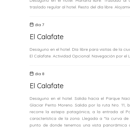
Desayuno en el hotel. Mañana libre. Traslado al 
traslado regular al hotel. Resto del día libre. Alojam
dia 7
El Calafate
Desayuno en el hotel. Día libre para visitas de la c
El Calafate. Actividad Opcional: Navegación por el
dia 8
El Calafate
Desayuno en el hotel. Salida hacia el Parque Naci
Glaciar Perito Moreno. Salida por la ruta Nro. 11
recorre la estepa patagónica, a la entrada al 
característica de la zona. Llegada a “la curva de
punto de donde tenemos una vista panorámica de