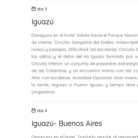
dia 3
Iguazú
Desayuno en el hotel. Salida hacia el Parque Nacion
de interés: Circuito Garganta del Diablo: indescrip
ruidos y paisajes. Dificultad: sin escaleras. Circui
los saltos y al delta del río Iguazú formado por un
Circuito Inferior: un conjunto de pasarelas estraté
de las Cataratas y un encuentro íntimo con las ca
Alta: con escaleras. Actividad Opcional: Gran Aventu
la tarde, regreso a Puerto Iguazu y tiempo libre
(Argentina).
dia 4
Iguazú- Buenos Aires
Desayuno en el hotel. Traslado regular al aeropuer